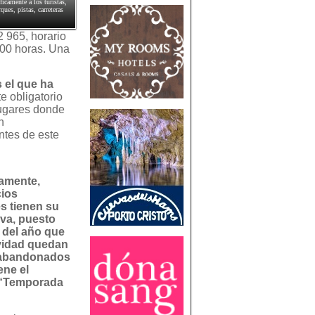
ficamente a los turistas,
ques, pistas, carreteras
2 965, horario
:00 horas. Una
s el que ha
e obligatorio
lugares donde
n
ntes de este
amente,
cios
s tienen su
iva, puesto
 del año que
vidad quedan
 abandonados
ene el
“Temporada