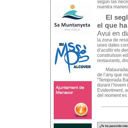
según las nec
nuestra manera 
El seg
el que h
Avui en di
la zona de resid
unes dates conc
d’acollir els 
construïssin ed
restaurants, di
Malauradam
de l’any que no
“Temporada Baix
durant l’hivern 
Evidentment, aq
del moment es f
¿Te ha parecido inte