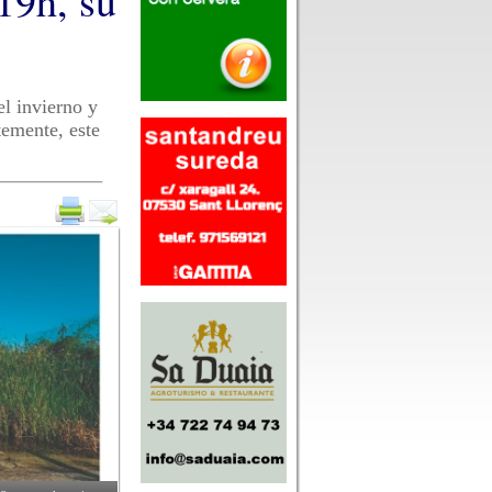
 19h, su
el invierno y
temente, este