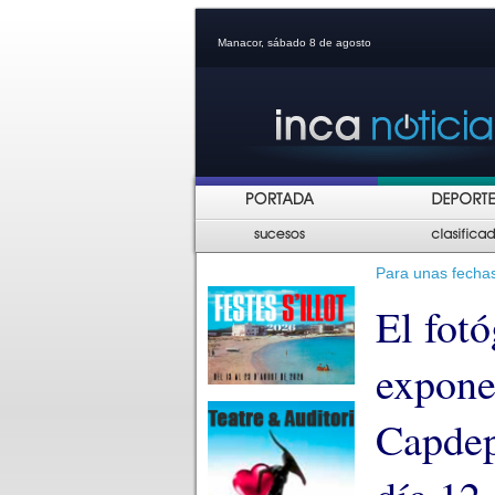
Manacor, sábado 8 de agosto
Para unas fechas
El fot
expone
Capdep