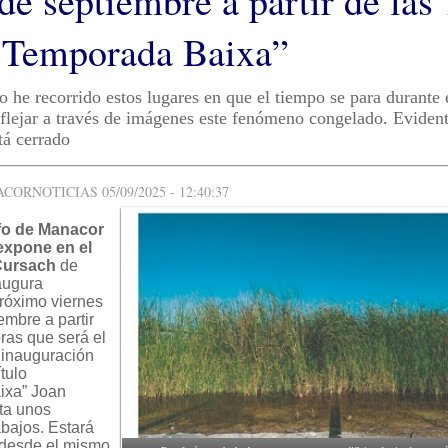
de septiembre a partir de las
 “Temporada Baixa”
o he recorrido estos lugares en que el tiempo se para durante 
flejar a través de imágenes este fenómeno congelado. Eviden
á cerrado
ORNOTICIAS 05/09/2025 - 12:40:37
afo de Manacor
expone en el
Cursach
de
augura
próximo viernes
embre a partir
ras que será el
 inauguración
ítulo
ixa” Joan
ta unos
abajos. Estará
desde el mismo