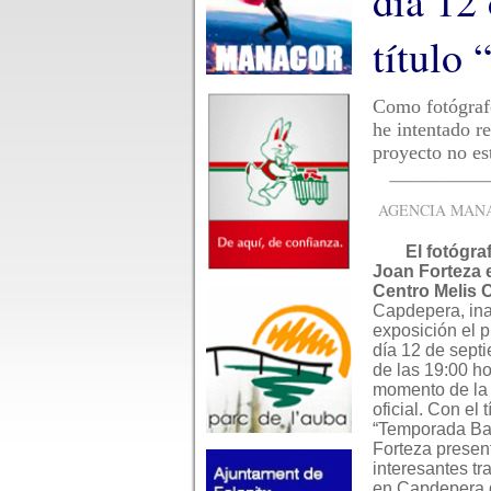
día 12 
título
Como fotógraf
he intentado re
proyecto no est
AGENCIA MANAC
El fotógr
Joan Forteza 
Centro Melis 
Capdepera, in
exposición el 
día 12 de septi
de las 19:00 ho
momento de la
oficial. Con el t
“Temporada Ba
Forteza presen
interesantes tr
en Capdepera 