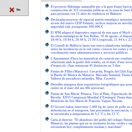
El proyecto Habitatge assequible per a la gent d'aquí hará po
No
construcción de 323 viviendas públicas en la zona de Sant 
para personas con 15 años de residencia en Baleares
Declaradas proyecto de especial interés estratégico autonóm
acceso del nuevo CEIP Felanitx, incluye mejoras en movilid
seguridad vial, presupuesto 300.000 €
El SFM adapta el dispositivo especial de tren para el Much
las obras estratégicas de Son Rullan, 10 de agosto, el disposi
18.44 h, 19.44 h, 20.44 h, 21.00 h (especial), 21.44 h y 22
El Consell de Mallorca lanza una nueva plataforma intelige
sobre las incidencias en la red viaria, conocer los cortes y re
coordinación entre administraciones y servicios públicos
L'Ajuntament d'Inca ha intensificat els controls per combatre
relacionats amb la gestió dels residus, en el marc d'una no
d'inspecció, s'han interposat 45 denúncies en 3 dies
Fiestas de S'Illot (Manacor): Cercavila, Pregón del Club Esp
la Banda de Música de Manacor. Mercado Semanal. Fiesta 
Talleres de pescadores infantiles, Misa. Correfoc
Deixalles inaugura dues exposicions fotogràfiques que pose
centre en el marc del seu 40è aniversari
Fiestas de Son Macià: Petanca, Tiro al Plato, Espectáculo d
Revetla. XXVI Campionat Mundial d’Estràngol. Fiesta depo
Memòries de Son Macià de Francesc Vaquer Nicolau
El Govern balear interviene 1.400 kg de carne de pollo en 
deficiencias en el transporte, han precintado la mercancía, 
se encontraba a temperaturas de 5,3 °C y los 15 °C
Carta al director. “El abandono del jardín del colegio Simón
Manacor, las plantas que en su momento lucían verdes y es
encuentran hoy completamente mustias y marchitas”