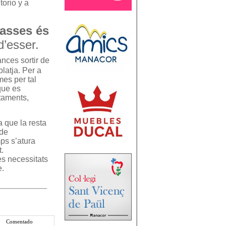
orio y a
asses és
d’esser.
nces sortir de
platja. Per a
mes per tal
que es
rtaments,
 que la resta
 de
ps s’atura
t.
es necessitats
e.
Comentado