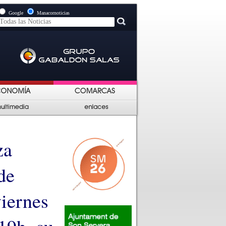
Google
Manacornoticias
za
de
viernes