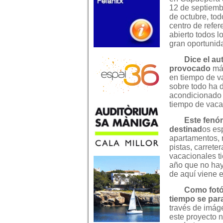
12 de septiemb
de octubre, to
centro de refer
abierto todos l
gran oportunida
Dice el au
provocado
ma
en tiempo de va
sobre todo ha d
acondicionado 
tiempo de vaca
Este feno
destinad
os esp
apartamentos, r
pistas, carrete
vacacionales ti
año que no ha
de aquí viene
Como fotó
tiempo se par
través de ima
este proyecto n