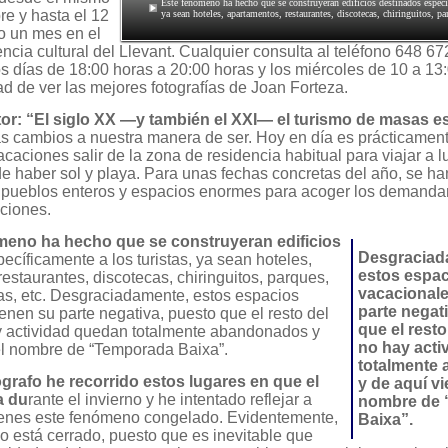
Este fenómeno ha hecho que se construyeran edificios destinados especí
re y hasta el 12
ya sean hoteles, apartamentos, restaurantes, discotecas, chiringuitos, par
do un mes en el
encia cultural del Llevant. Cualquier consulta al teléfono 648 67
os días de 18:00 horas a 20:00 horas y los miércoles de 10 a 13
d de ver las mejores fotografías de Joan Forteza.
tor: “El siglo XX —y también el XXI— el turismo de masas e
́s cambios a nuestra manera de ser. Hoy en día es prácticament
caciones salir de la zona de residencia habitual para viajar a 
e haber sol y playa. Para unas fechas concretas del año, se ha
pueblos enteros y espacios enormes para acoger los demanda
ciones.
́meno ha hecho que se construyeran edificios
Desgraciad
ecíficamente a los turistas, ya sean hoteles,
estos espa
estaurantes, discotecas, chiringuitos, parques,
vacacionale
ras, etc. Desgraciadamente, estos espacios
parte negat
enen su parte negativa, puesto que el resto del
que el resto
y actividad quedan totalmente abandonados y
no hay acti
 el nombre de “Temporada Baixa”.
totalmente
grafo he recorrido estos lugares en que el
y de aquí vi
a du
rante el invierno y he intentado reflejar a
nombre de 
́genes este fenómeno congelado. Evidentemente,
Baixa”.
o está cerrado, puesto que es inevitable que