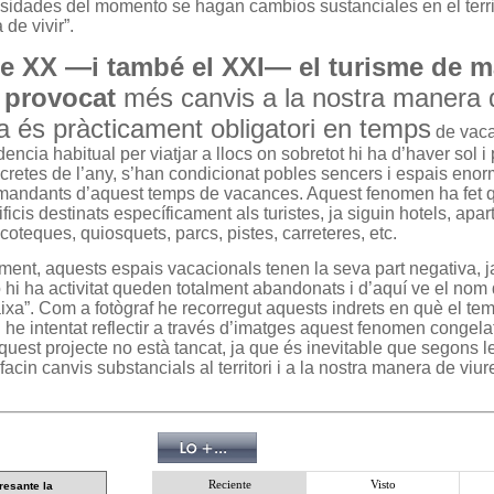
esidades del momento se hagan cambios sustanciales en el territ
de vivir”.
le XX —i també el XXI— el turisme de m
a provocat
més canvis a la nostra manera 
a és pràcticament obligatori en temps
de vaca
encia habitual per viatjar a llocs on sobretot hi ha d’haver sol i 
retes de l’any, s’han condicionat pobles sencers i espais enor
demandants d’aquest temps de vacances. Aquest fenomen ha fet 
ificis destinats específicament als turistes, ja siguin hotels, apa
scoteques, quiosquets, parcs, pistes, carreteres, etc.
ent, aquests espais vacacionals tenen la seva part negativa, ja
 hi ha activitat queden totalment abandonats i d’aquí ve el nom
a”. Com a fotògraf he recorregut aquests indrets en què el tem
i he intentat reflectir a través d’imatges aquest fenomen congela
uest projecte no està tancat, ja que és inevitable que segons l
acin canvis substancials al territori i a la nostra manera de viur
Reciente
Visto
resante la