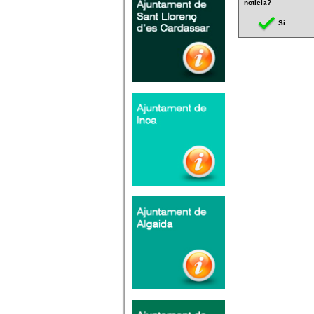
noticia?
Sí