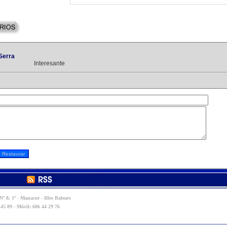
Serra
Interesante
º 8, 1º - Manacor - Illes Balears
 45 89 - Móvil: 606 44 29 76