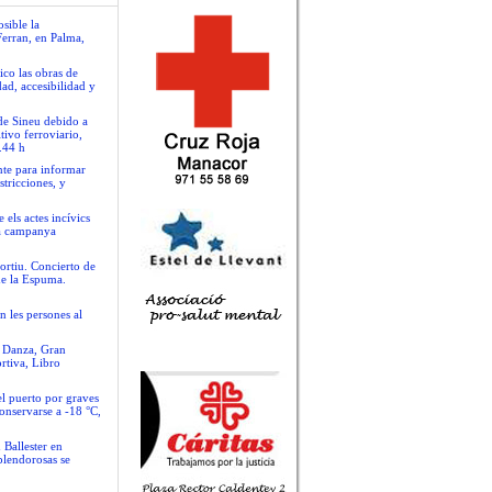
sible la
Ferran, en Palma,
ico las obras de
ad, accesibilidad y
 de Sineu debido a
tivo ferroviario,
.44 h
nte para informar
stricciones, y
 els actes incívics
va campanya
ortiu. Concierto de
de la Espuma.
n les persones al
e Danza, Gran
rtiva, Libro
el puerto por graves
conservarse a -18 °C,
 Ballester en
plendorosas se