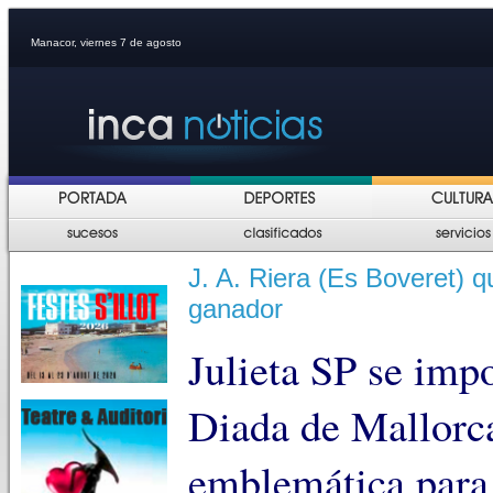
Manacor, viernes 7 de agosto
J. A. Riera (Es Boveret) q
ganador
Julieta SP se imp
Diada de Mallorca
emblemática para 