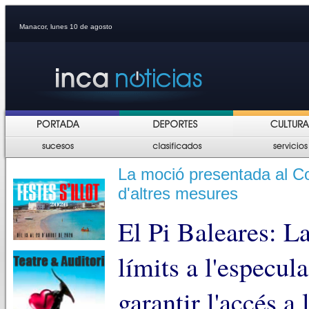
Manacor, lunes 10 de agosto
La moció presentada al Con
d'altres mesures
El Pi Baleares: L
límits a l'especul
garantir l'accés a 