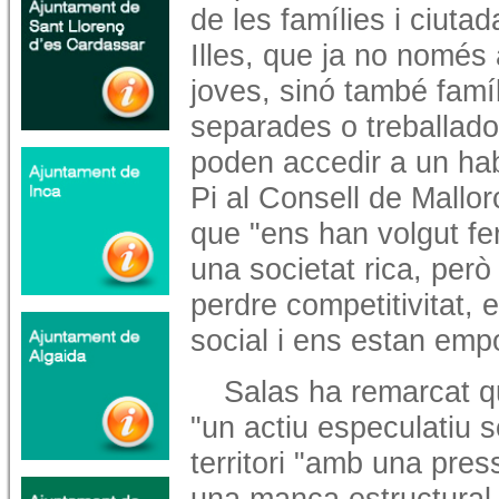
de les famílies i ciuta
Illes, que ja no només 
joves, sinó també famí
separades o treballadors
poden accedir a un hab
Pi al Consell de Mallor
que "ens han volgut fe
una societat rica, però 
perdre competitivitat,
social i ens estan empo
Salas ha remarcat qu
"un actiu especulatiu s
territori "amb una pre
una manca estructural 