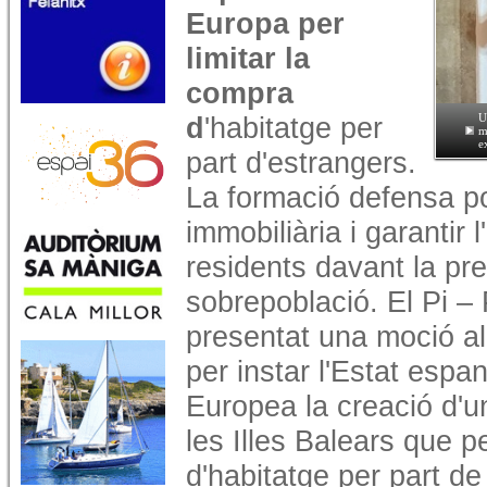
Europa per
limitar la
compra
d
'habitatge per
U
m
e
part d'estrangers.
La formació defensa po
immobiliària i garantir 
residents davant la pre
sobrepoblació. El Pi – 
presentat una moció al
per instar l'Estat espa
Europea la creació d'u
les Illes Balears que p
d'habitatge per part d