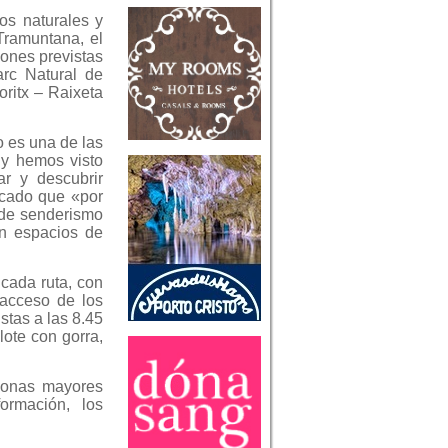
ios naturales y
 Tramuntana, el
iones previstas
arc Natural de
ritx – Raixeta
o es una de las
 y hemos visto
r y descubrir
rcado que «por
 de senderismo
én espacios de
 cada ruta, con
l acceso de los
stas a las 8.45
lote con gorra,
rsonas mayores
ormación, los