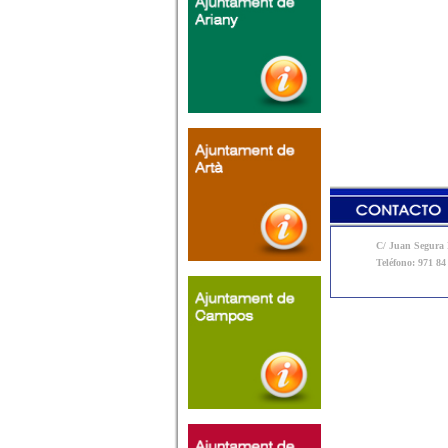
C/ Juan Segura N
Teléfono: 971 84