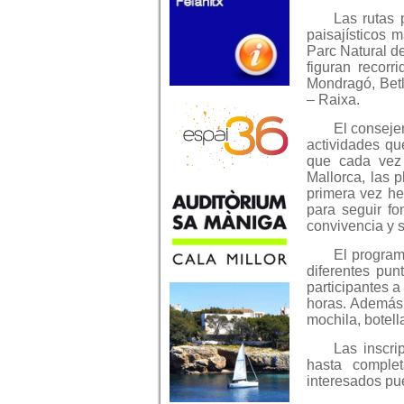
Las rutas 
paisajísticos m
Parc Natural de
figuran recorr
Mondragó, Betl
– Raixa.
El conseje
actividades qu
que cada vez 
Mallorca, las 
primera vez he
para seguir f
convivencia y s
El program
diferentes pun
participantes a
horas. Además, 
mochila, botell
Las inscri
hasta complet
interesados pu