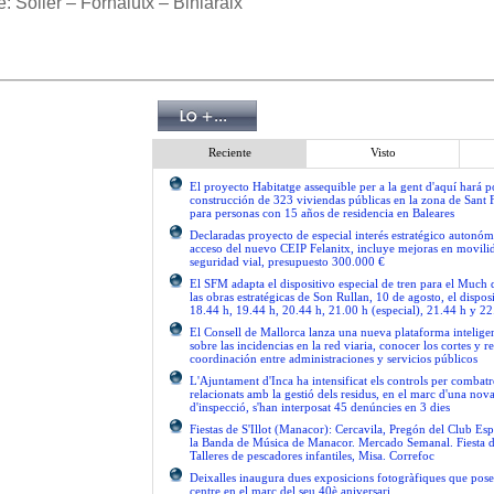
: Sóller – Fornalutx – Biniaraix
Reciente
Visto
El proyecto Habitatge assequible per a la gent d'aquí hará po
construcción de 323 viviendas públicas en la zona de Sant 
para personas con 15 años de residencia en Baleares
Declaradas proyecto de especial interés estratégico autonóm
acceso del nuevo CEIP Felanitx, incluye mejoras en movilid
seguridad vial, presupuesto 300.000 €
El SFM adapta el dispositivo especial de tren para el Much
las obras estratégicas de Son Rullan, 10 de agosto, el disposi
18.44 h, 19.44 h, 20.44 h, 21.00 h (especial), 21.44 h y 22
El Consell de Mallorca lanza una nueva plataforma intelige
sobre las incidencias en la red viaria, conocer los cortes y re
coordinación entre administraciones y servicios públicos
L'Ajuntament d'Inca ha intensificat els controls per combatre
relacionats amb la gestió dels residus, en el marc d'una no
d'inspecció, s'han interposat 45 denúncies en 3 dies
Fiestas de S'Illot (Manacor): Cercavila, Pregón del Club Esp
la Banda de Música de Manacor. Mercado Semanal. Fiesta 
Talleres de pescadores infantiles, Misa. Correfoc
Deixalles inaugura dues exposicions fotogràfiques que pose
centre en el marc del seu 40è aniversari