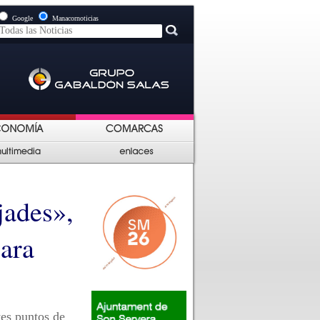
Google
Manacornoticias
jades»,
ara
tes puntos de