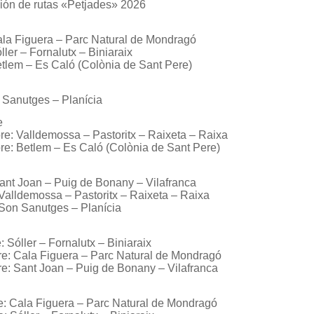
ón de rutas «Petjades» 2026
la Figuera – Parc Natural de Mondragó
ler – Fornalutx – Biniaraix
tlem – Es Caló (Colònia de Sant Pere)
n Sanutges – Planícia
e
re: Valldemossa – Pastoritx – Raixeta – Raixa
re: Betlem – Es Caló (Colònia de Sant Pere)
Sant Joan – Puig de Bonany – Vilafranca
 Valldemossa – Pastoritx – Raixeta – Raixa
 Son Sanutges – Planícia
 Sóller – Fornalutx – Biniaraix
e: Cala Figuera – Parc Natural de Mondragó
e: Sant Joan – Puig de Bonany – Vilafranca
e: Cala Figuera – Parc Natural de Mondragó