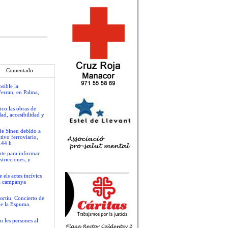
Comentado
sible la
Ferran, en Palma,
ico las obras de
ad, accesibilidad y
 de Sineu debido a
tivo ferroviario,
.44 h
nte para informar
stricciones, y
 els actes incívics
va campanya
ortiu. Concierto de
de la Espuma.
n les persones al