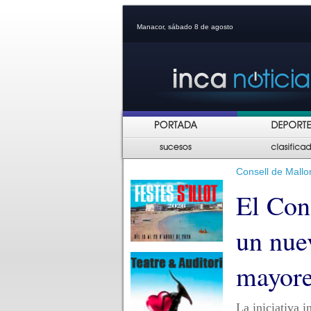
Manacor, sábado 8 de agosto
Consell de Mallo
El Con
un nue
mayore
La iniciativa 