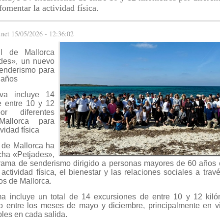
omentar la actividad física.
.net 15/05/2026 - 12:36:02
l de Mallorca
ades», un nuevo
enderismo para
 años
tiva incluye 14
e entre 10 y 12
or diferentes
allorca para
vidad física
 de Mallorca ha
cha «Petjades»,
ama de senderismo dirigido a personas mayores de 60 años c
actividad física, el bienestar y las relaciones sociales a trav
os de Mallorca.
a incluye un total de 14 excursiones de entre 10 y 12 kil
o entre los meses de mayo y diciembre, principalmente en v
bles en cada salida.