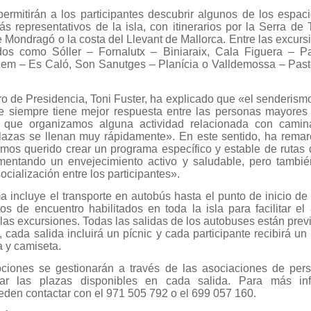
permitirán a los participantes descubrir algunos de los espac
ás representativos de la isla, con itinerarios por la Serra de
 Mondragó o la costa del Llevant de Mallorca. Entre las excurs
idos como Sóller – Fornalutx – Biniaraix, Cala Figuera – P
em – Es Caló, Son Sanutges – Planícia o Valldemossa – Pasto
ro de Presidencia, Toni Fuster, ha explicado que «el senderism
e siempre tiene mejor respuesta entre las personas mayores
que organizamos alguna actividad relacionada con camina
plazas se llenan muy rápidamente». En este sentido, ha rema
mos querido crear un programa específico y estable de rutas
omentando un envejecimiento activo y saludable, pero tambi
ocialización entre los participantes».
a incluye el transporte en autobús hasta el punto de inicio de
tos de encuentro habilitados en toda la isla para facilitar e
 las excursiones. Todas las salidas de los autobuses están previ
cada salida incluirá un pícnic y cada participante recibirá un 
a y camiseta.
pciones se gestionarán a través de las asociaciones de pe
ar las plazas disponibles en cada salida. Para más inf
eden contactar con el 971 505 792 o el 699 057 160.