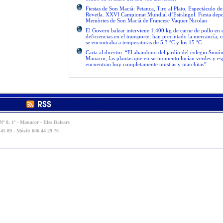
Fiestas de Son Macià: Petanca, Tiro al Plato, Espectáculo d
Revetla. XXVI Campionat Mundial d’Estràngol. Fiesta depo
Memòries de Son Macià de Francesc Vaquer Nicolau
El Govern balear interviene 1.400 kg de carne de pollo en 
deficiencias en el transporte, han precintado la mercancía, 
se encontraba a temperaturas de 5,3 °C y los 15 °C
Carta al director. “El abandono del jardín del colegio Simón
Manacor, las plantas que en su momento lucían verdes y es
encuentran hoy completamente mustias y marchitas”
º 8, 1º - Manacor - Illes Balears
 45 89 - Móvil: 606 44 29 76