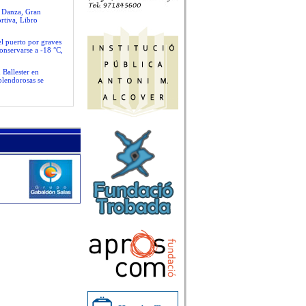
e Danza, Gran
rtiva, Libro
el puerto por graves
conservarse a -18 °C,
 Ballester en
plendorosas se