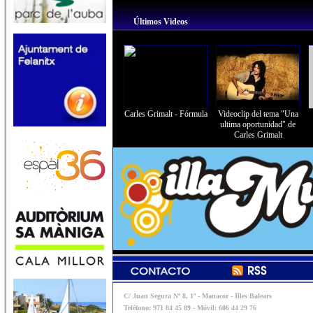
Últimos Videos
Carles Grimalt - Fórmula
Videoclip del tema "Una
ultima oportunidad" de
Carles Grimalt
C/ Juan Segura Nº 8, 1º - Manacor - Illes Balears
Teléfono: 971 84 45 89 - Móvil: 606 44 29 76