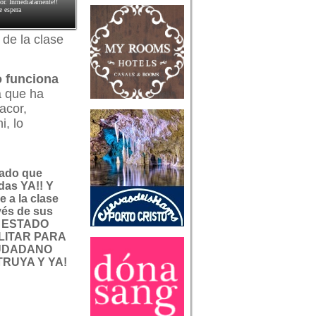
or. Inmediatamente!!
e espera
de la clase
o funciona
a que ha
acor,
, lo
tado que
das YA!! Y
e a la clase
vés de sus
L ESTADO
LITAR PARA
IUDADANO
RUYA Y YA!