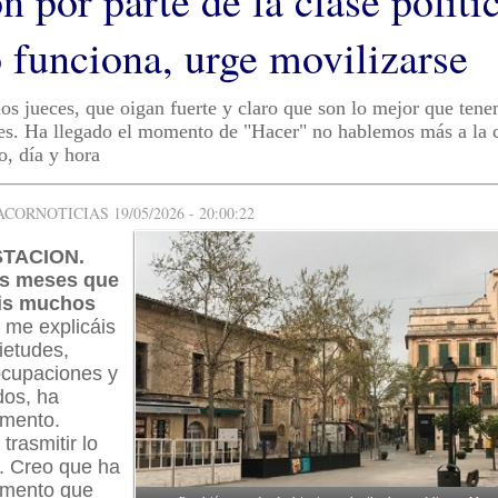
n por parte de la clase políti
o funciona, urge movilizarse
los jueces, que oigan fuerte y claro que son lo mejor que ten
res. Ha llegado el momento de "Hacer" no hablemos más a la c
, día y hora
ORNOTICIAS 19/05/2026 - 20:00:22
TACION.
s meses que
is muchos
 me explicáis
ietudes,
ocupaciones y
dos, ha
omento.
rasmitir lo
. Creo que ha
omento que