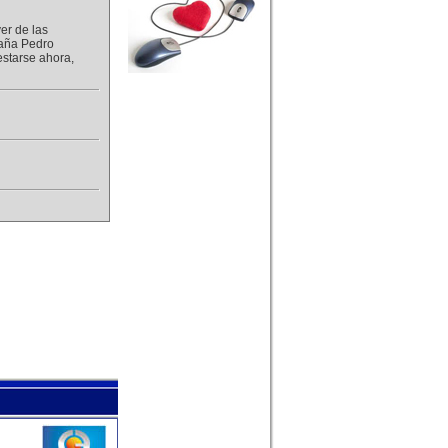
er de las
paña Pedro
estarse ahora,