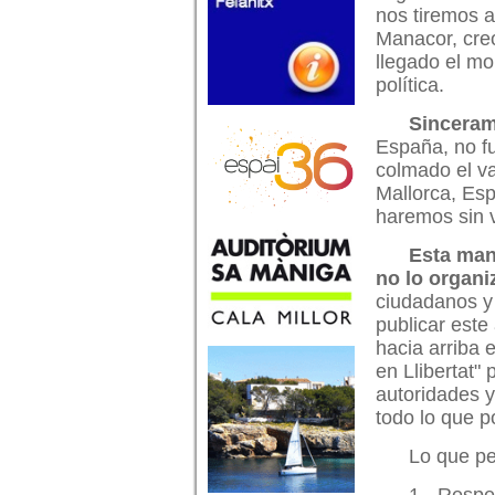
nos tiremos a
Manacor, cre
llegado el mo
política.
Sinceram
España, no fu
colmado el v
Mallorca, Esp
haremos sin v
Esta man
no lo organiz
ciudadanos y 
publicar est
hacia arriba 
en Llibertat"
autoridades y
todo lo que p
Lo que p