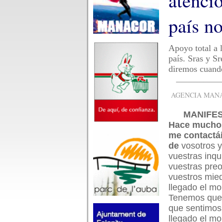
atenció
país n
Apoyo total a 
país. Sras y S
diremos cuando
AGENCIA MANAC
MANIFES
Hace mucho
me contactá
de
vosotros y
vuestras inqu
vuestras pre
vuestros mie
llegado el m
Tenemos que t
que sentimos
llegado el m