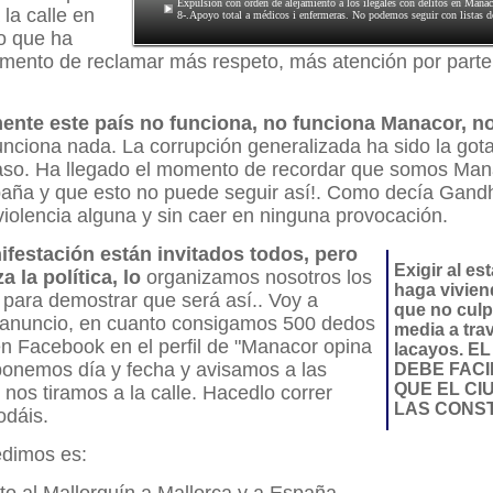
Expulsión con orden de alejamiento a los ilegales con delitos en Manac
 la calle en
8-.Apoyo total a médicos i enfermeras. No podemos seguir con listas d
o que ha
mento de reclamar más respeto, más atención por parte 
ente este país no funciona, no funciona Manacor, n
nciona nada. La corrupción generalizada ha sido la got
aso. Ha llegado el momento de recordar que somos Man
aña y que esto no puede seguir así!. Como decía Gandhi
iolencia alguna y sin caer en ninguna provocación.
ifestación están invitados todos, pero
Exigir al es
a la política, lo
organizamos nosotros los
haga vivien
para demostrar que será así.. Voy a
que no culp
e anuncio, en cuanto consigamos 500 dedos
media a tra
en Facebook en el perfil de "Manacor opina
lacayos. E
 ponemos día y fecha y avisamos a las
DEBE FACI
QUE EL C
 nos tiramos a la calle. Hacedlo correr
LAS CONST
odáis.
edimos es: