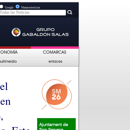
Google
Manacornoticias
el
 en
,