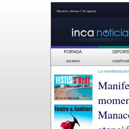
Manacor, viernes 7 de agosto
La manifestación 
Manife
moment
Manaco