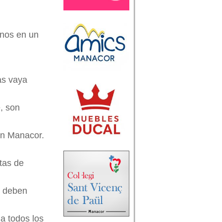
rnos en un
as vaya
e, son
 en Manacor.
tas de
os deben
a todos los