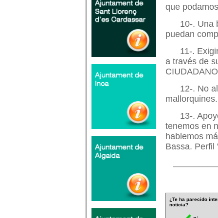
que podamos,
10-. Una 
puedan compet
11-. Exig
a través de
CIUDADANO 
12-. No a
mallorquines
13-. Apoy
tenemos en n
hablemos más 
Bassa. Perfil
¿Te ha parecido inte
noticia?