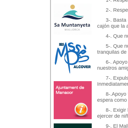
1-. Respe
2-. Respe
3-. Basta
cajón que la 
4-. Que n
5-. Que n
tranquilas d
6-. Apoyo 
nuestros amig
7-. Expul
Inmediatamen
8-.Apoyo 
espera como l
8-. Exigir
ejercer de niñ
9-. El Ma