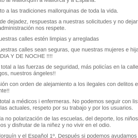
to al Mallorquín a Mallorca y a España.
to a las tradiciones mallorquinas de toda la vida.
 de dejadez, respuestas a nuestras solicitudes y no deja
administración nos respete.
uestras calles estén limpias y arregladas
uestras calles sean seguras, que nuestras mujeres e hij
e DIA Y DE NOCHE !!!!
total a las fuerzas de seguridad, más policías en la call
os, nuestros ángeles!!
sión con orden de alejamiento a los ilegales con delitos
te!!
total a médicos i enfermeras.
No podemos seguir con lis
as actuales, respeto por su trabajo y por los usuarios.
 la no polarización de las escuelas, del deporte, los niñ
os y disfrutar de la niñez y no vivir en el odio.
llorquín y el Español 1º. Después si podemos ayudamos 