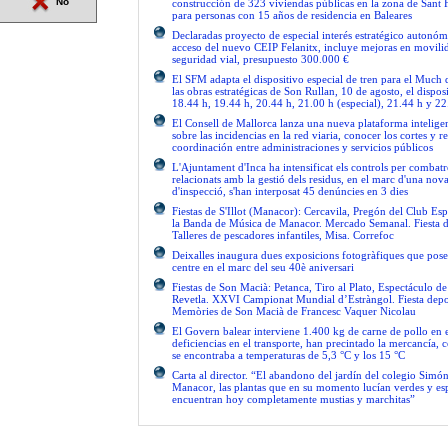
No
construcción de 323 viviendas públicas en la zona de Sant 
para personas con 15 años de residencia en Baleares
Declaradas proyecto de especial interés estratégico autonóm
acceso del nuevo CEIP Felanitx, incluye mejoras en movilid
seguridad vial, presupuesto 300.000 €
El SFM adapta el dispositivo especial de tren para el Much
las obras estratégicas de Son Rullan, 10 de agosto, el disposi
18.44 h, 19.44 h, 20.44 h, 21.00 h (especial), 21.44 h y 22
El Consell de Mallorca lanza una nueva plataforma intelige
sobre las incidencias en la red viaria, conocer los cortes y re
coordinación entre administraciones y servicios públicos
L'Ajuntament d'Inca ha intensificat els controls per combatre
relacionats amb la gestió dels residus, en el marc d'una no
d'inspecció, s'han interposat 45 denúncies en 3 dies
Fiestas de S'Illot (Manacor): Cercavila, Pregón del Club Esp
la Banda de Música de Manacor. Mercado Semanal. Fiesta 
Talleres de pescadores infantiles, Misa. Correfoc
Deixalles inaugura dues exposicions fotogràfiques que pose
centre en el marc del seu 40è aniversari
Fiestas de Son Macià: Petanca, Tiro al Plato, Espectáculo d
Revetla. XXVI Campionat Mundial d’Estràngol. Fiesta depo
Memòries de Son Macià de Francesc Vaquer Nicolau
El Govern balear interviene 1.400 kg de carne de pollo en 
deficiencias en el transporte, han precintado la mercancía, 
se encontraba a temperaturas de 5,3 °C y los 15 °C
Carta al director. “El abandono del jardín del colegio Simón
Manacor, las plantas que en su momento lucían verdes y es
encuentran hoy completamente mustias y marchitas”