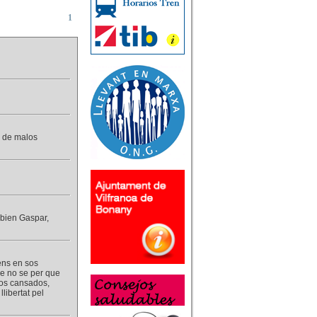
1
es de malos
 bien Gaspar,
pens en sos
ue no se per que
nos cansados,
libertat pel