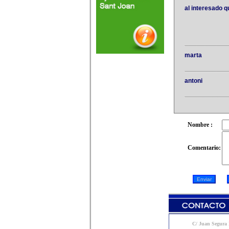
al interesado 
marta
antoni
Nombre :
Comentario:
C/ Juan Segura N