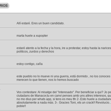
Allí estaré. Eres un buen candidato.
marta huele a xupopter
estaré atento a la fecha y la hora, ire a protestar, estoy hasta la naric
politicos, zurdos y derechos
estoy contigo, caña
este pueblo no lo mueve ni una guerra, está dormido , no los conoces
merecen lo que tienen, nos lo hemos buscado
a
Vos contestare: Al misatge del "interesado". Per beneficiar a qui? Jo 
ciutadans de Manacor,tu en canvi penses amb uns altres interesos, q
no mo dius per whats app, si tens es meu tfn 2-.Esto huele a ciudada
absolutamente a nada más. 3-. Gracies Toni, ets un crack!! Revolucio.. l
poble!!