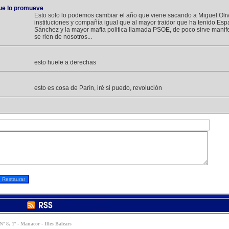
que lo promueve
Esto solo lo podemos cambiar el año que viene sacando a Miguel Oliv
instituciones y compañía igual que al mayor traidor que ha tenido Es
Sánchez y la mayor mafia politica llamada PSOE, de poco sirve manif
se rien de nosotros...
esto huele a derechas
esto es cosa de Parín, iré si puedo, revolución
º 8, 1º - Manacor - Illes Balears