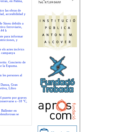
Ferran, en Palma,
ico las obras de
ad, accesibilidad y
 de Sineu debido a
tivo ferroviario,
.44 h
nte para informar
stricciones, y
 els actes incívics
va campanya
ortiu. Concierto de
de la Espuma.
n les persones al
e Danza, Gran
rtiva, Libro
el puerto por graves
conservarse a -18 °C,
 Ballester en
plendorosas se