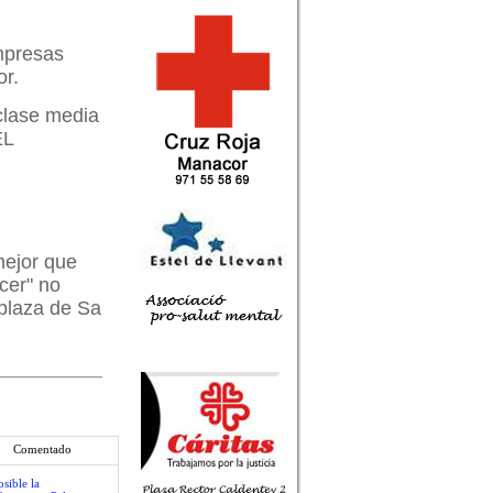
mpresas
or.
 clase media
EL
mejor que
cer" no
 plaza de Sa
Comentado
sible la