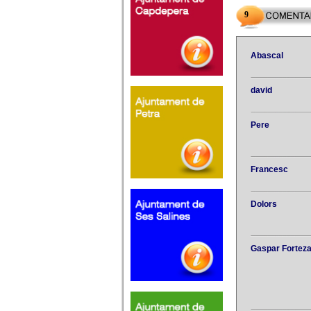
9
Abascal
david
Pere
Francesc
Dolors
Gaspar Fortez