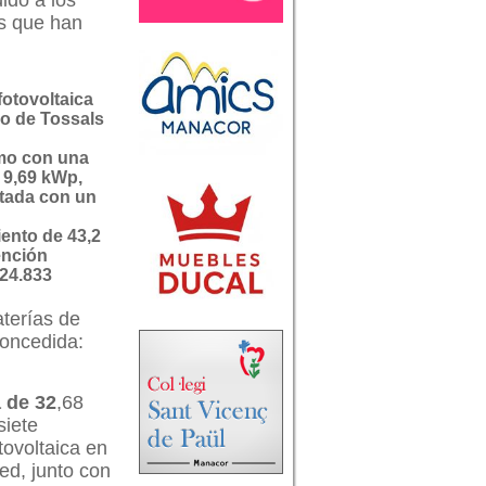
ido a los
as que han
fotovoltaica
io de Tossals
mo con una
 9,69 kWp,
ada con un
ento de 43,2
nción
24.833
aterías de
concedida:
 de 32
,68
siete
tovoltaica en
ed, junto con