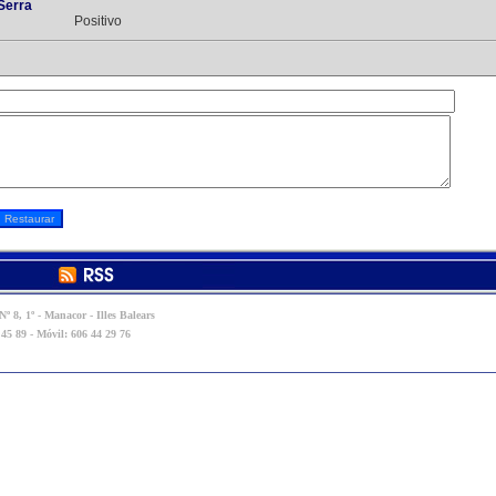
Serra
Positivo
º 8, 1º - Manacor - Illes Balears
 45 89 - Móvil: 606 44 29 76