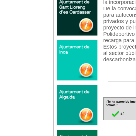
la incorporac
De la convoca
para autocon
privados y pu
proyecto de i
Polideportiv
recarga para 
Estos proyect
al sector púb
descarbonizac
¿Te ha parecido inte
noticia?
Sí