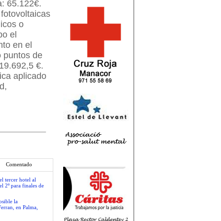
a: 65.122€.
fotovoltaicas
icos o
bo el
to en el
o puntos de
19.692,5 €.
ica aplicado
d,
Comentado
 tercer hotel al
l 2º para finales de
sible la
Ferran, en Palma,