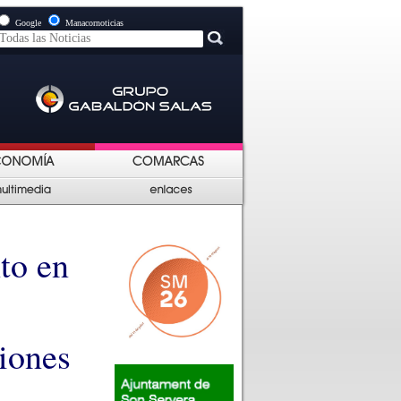
Google
Manacornoticias
to en
iones