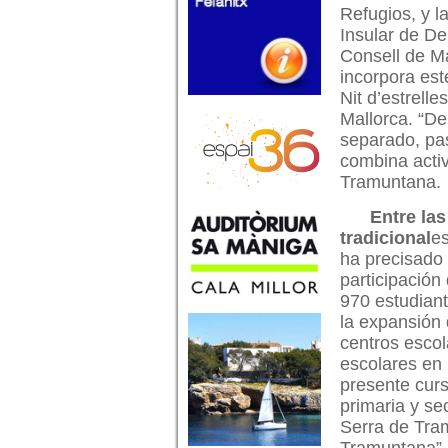
Refugios, y l
Insular de De
Consell de Ma
incorpora est
Nit d’estrell
Mallorca.
“De
separado, pas
combina activ
Tramuntana.
Entre la
tradicional
es
ha precisado 
participación
970 estudiant
la expansión 
centros escol
escolares en
presente curs
primaria y se
Serra de Tram