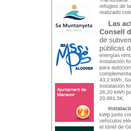
Tramuntana”. 
refugios de la
realizado cole
Las ac
Consell d
de subven
públicas 
energías reno
Instalación f
para autocon
complementad
43,2 kWh. Su
Instalación f
26,20 kWh par
20.881,5€.
Instalac
kWp junto con 
vehículos elé
el túnel de 