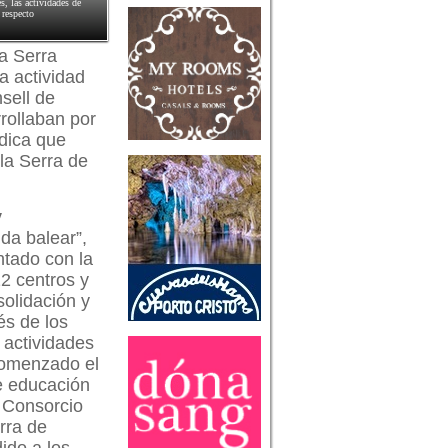
s, las actividades de
 respecto
a Serra
a actividad
nsell de
rollaban por
údica que
la Serra de
y
nda balear”,
ntado con la
22 centros y
solidación y
és de los
 actividades
comenzado el
e educación
l Consorcio
rra de