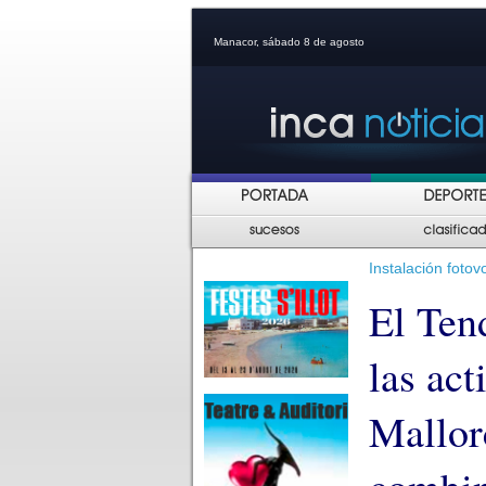
Manacor, sábado 8 de agosto
Instalación foto
El Ten
las act
Mallor