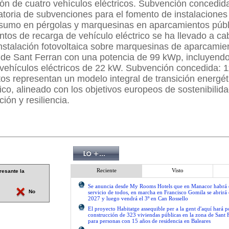
ión de cuatro vehículos eléctricos. Subvención concedid
toria de subvenciones para el fomento de instalaciones 
sumo en pérgolas y marquesinas en aparcamientos públ
ntos de recarga de vehículo eléctrico se ha llevado a ca
nstalación fotovoltaica sobre marquesinas de aparcamien
o de Sant Ferran con una potencia de 99 kWp, incluyend
vehículos eléctricos de 22 kW. Subvención concedida: 1
os representan un modelo integral de transición energét
lico, alineado con los objetivos europeos de sostenibilida
ión y resiliencia.
Reciente
Visto
resante la
Se anuncia desde My Rooms Hotels que en Manacor habrá el
No
servicio de todos, en marcha en Francisco Gomila se abrirá e
2027 y luego vendrá el 3º en Can Rossello
El proyecto Habitatge assequible per a la gent d'aquí hará po
construcción de 323 viviendas públicas en la zona de Sant 
para personas con 15 años de residencia en Baleares