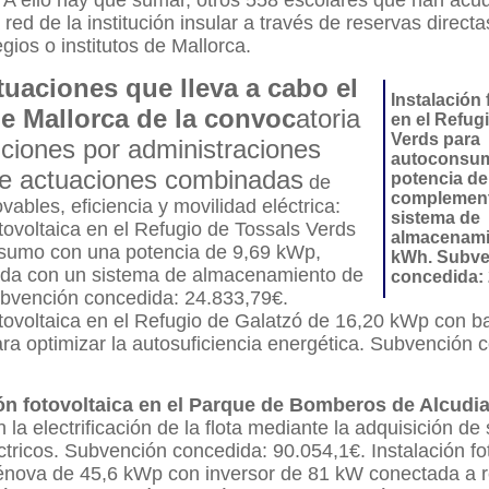
A ello hay que sumar, otros 558 escolares que han acud
 red de la institución insular a través de reservas direct
gios o institutos de Mallorca.
tuaciones que lleva a cabo el
Instalación 
e Mallorca de la convoc
atoria
en el Refug
Verds para
ciones por administraciones
autoconsu
de actuaciones combinadas
potencia de
de
complement
vables, eficiencia y movilidad eléctrica:
sistema de
otovoltaica en el Refugio de Tossals Verds
almacenami
sumo con una potencia de 9,69 kWp,
kWh. Subve
a con un sistema de almacenamiento de
concedida: 
bvención concedida: 24.833,79€.
otovoltaica en el Refugio de Galatzó de 16,20 kWp con b
a optimizar la autosuficiencia energética. Subvención 
ión fotovoltaica en el Parque de Bomberos de Alcudia
la electrificación de la flota mediante la adquisición de 
ctricos. Subvención concedida: 90.054,1€. Instalación fo
Génova de 45,6 kWp con inversor de 81 kW conectada a r