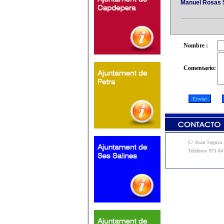
Manuel Rosas 
Nombre :
Comentario:
C/ Juan Segura N
Teléfono: 971 84