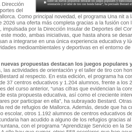
Entre las nuevas propuestas destacan los juegos populares y tradicionale
a Dirección
orientación y el taller de tiro con honda balear”, ha precisado Bestard al
portes del
llorca. Como principal novedad, el programa Una nit a l
e 2026 una oferta más completa gracias a la fusión con l
es, impulsada por la Dirección Insular de Deportes del Co
 este modo, ambas iniciativas, que hasta ahora se desar
an a integrarse en una única experiencia educativa y l
idades medioambientales y deportivas en el entorno de 
s nuevas propuestas destacan los juegos populares 
, las actividades de orientación y el taller de tiro con ho
Bestard al respecto. En esta edición, el programa ha co
 de 37 centros educativos y 1.204 alumnos, frente a los 
es del curso anterior, “unas cifras que evidencian la con
de esta propuesta educativa, así como el creciente inter
ares por participar en ella”, ha subrayado Bestard. Otras
 la red de refugios de Mallorca. Además, desde que ha 
o escolar, otros 1.192 alumnos de centros educativos d
cundaria han acudido a alguno de los refugios gracias a
untana, con el programa “Aprendizaje Servicio en la Se