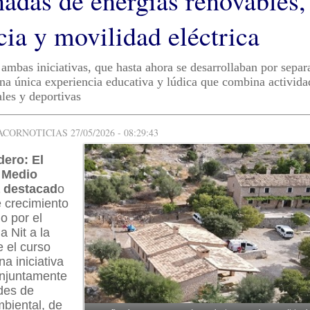
adas de energías renovables,
cia y movilidad eléctrica
ambas iniciativas, que hasta ahora se desarrollaban por separ
una única experiencia educativa y lúdica que combina activida
les y deportivas
ORNOTICIAS 27/05/2026 - 08:29:43
dero: El
 Medio
 destacad
o
e crecimiento
o por el
 Nit a la
e el curso
a iniciativa
njuntamente
des de
biental, de