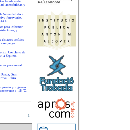
ico las obras de
ad, accesibilidad y
 de Sineu debido a
tivo ferroviario,
.44 h
nte para informar
stricciones, y
 els actes incívics
va campanya
ortiu. Concierto de
de la Espuma.
n les persones al
e Danza, Gran
rtiva, Libro
el puerto por graves
conservarse a -18 °C,
1