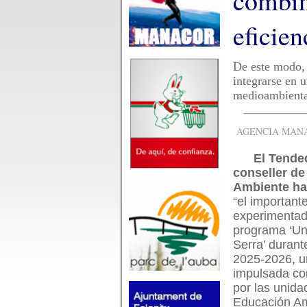
combin
eficien
De este modo, 
integrarse en 
medioambienta
AGENCIA MANAC
El Tende
conseller de
Ambiente ha
“el important
experimentad
programa ‘Una
Serra’ durant
2025-2026, un
impulsada co
por las unida
Educación Am