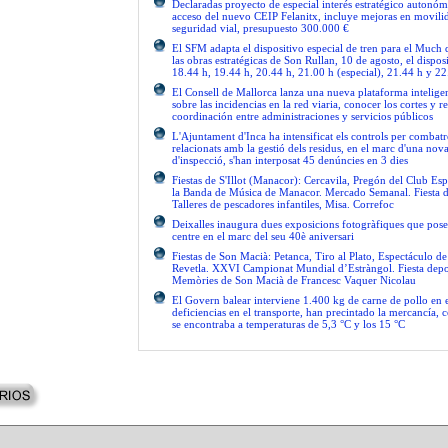
Declaradas proyecto de especial interés estratégico autonóm
acceso del nuevo CEIP Felanitx, incluye mejoras en movilid
seguridad vial, presupuesto 300.000 €
El SFM adapta el dispositivo especial de tren para el Much
las obras estratégicas de Son Rullan, 10 de agosto, el disposi
18.44 h, 19.44 h, 20.44 h, 21.00 h (especial), 21.44 h y 22
El Consell de Mallorca lanza una nueva plataforma intelige
sobre las incidencias en la red viaria, conocer los cortes y re
coordinación entre administraciones y servicios públicos
L'Ajuntament d'Inca ha intensificat els controls per combatre
relacionats amb la gestió dels residus, en el marc d'una no
d'inspecció, s'han interposat 45 denúncies en 3 dies
Fiestas de S'Illot (Manacor): Cercavila, Pregón del Club Esp
la Banda de Música de Manacor. Mercado Semanal. Fiesta 
Talleres de pescadores infantiles, Misa. Correfoc
Deixalles inaugura dues exposicions fotogràfiques que pose
centre en el marc del seu 40è aniversari
Fiestas de Son Macià: Petanca, Tiro al Plato, Espectáculo d
Revetla. XXVI Campionat Mundial d’Estràngol. Fiesta depo
Memòries de Son Macià de Francesc Vaquer Nicolau
El Govern balear interviene 1.400 kg de carne de pollo en 
deficiencias en el transporte, han precintado la mercancía, 
se encontraba a temperaturas de 5,3 °C y los 15 °C