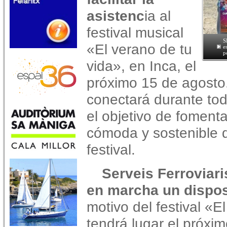
asistenc
ia al
festival musical
S
«El verano de tu
e
p
vida», en Inca, el
próximo 15 de agosto.
conectará durante to
el objetivo de foment
cómoda y sostenible d
festival.
Serveis Ferroviar
en marcha un dispos
motivo del festival «E
tendrá lugar el próxim