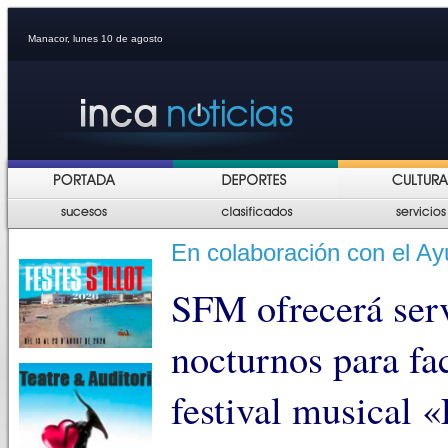
Manacor, lunes 10 de agosto
En colaboración con el Ay
SFM ofrecerá serv
nocturnos para faci
festival musical «