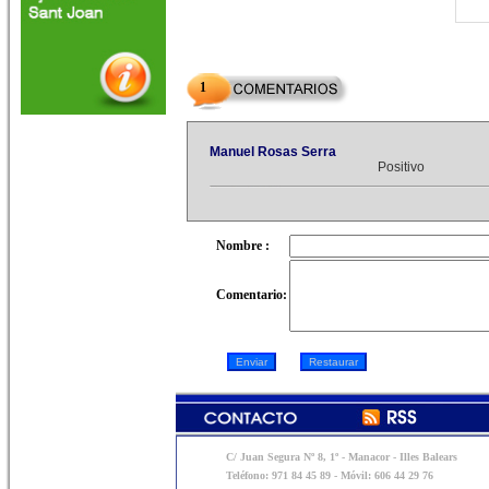
1
Manuel Rosas Serra
Positivo
Nombre :
Comentario:
C/ Juan Segura Nº 8, 1º - Manacor - Illes Balears
Teléfono: 971 84 45 89 - Móvil: 606 44 29 76