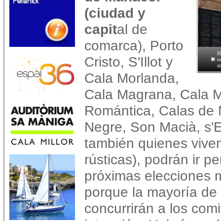
(ciudad y
capit
al de
comarca), Porto
H
Cristo, S'Illot y
e
q
Cala Morlanda,
Cala Magrana, Cala M
Romántica, Calas de 
Negre, Son Macià, s'E
también quienes viven
rústicas), podrán ir p
próximas elecciones 
porque la mayoría de l
concurrirán a los com