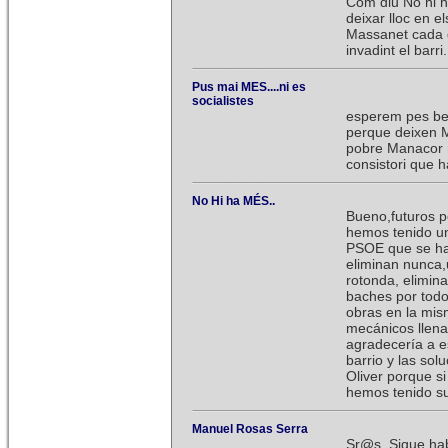
Com diu No hi h
deixar lloc en e
Massanet cada di
invadint el barri.
Pus mai MES....ni es
socialistes
esperem pes be
perque deixen Ma
pobre Manacor n
consistori que 
No Hi ha MÉS..
Bueno,futuros po
hemos tenido un
PSOE que se han
eliminan nunca,
rotonda, elimin
baches por todo
obras en la mis
mecánicos llenan
agradecería a e
barrio y las so
Oliver porque s
hemos tenido su
Manuel Rosas Serra
Sr@s. Sigue habi