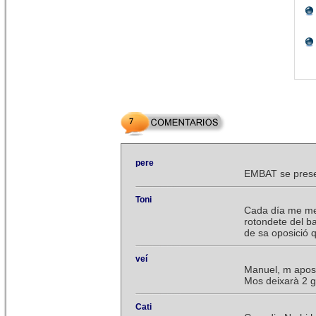
7
pere
EMBAT se presen
Toni
Cada día me men
rotondete del ba
de sa oposició q
veí
Manuel, m apost
Mos deixarà 2 ga
Cati