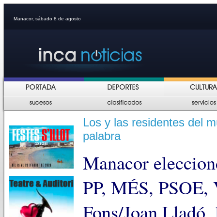
Manacor, sábado 8 de agosto
Los y las residentes del m
palabra
Manacor eleccion
PP, MÉS, PSOE,
Fons/Joan Lladó