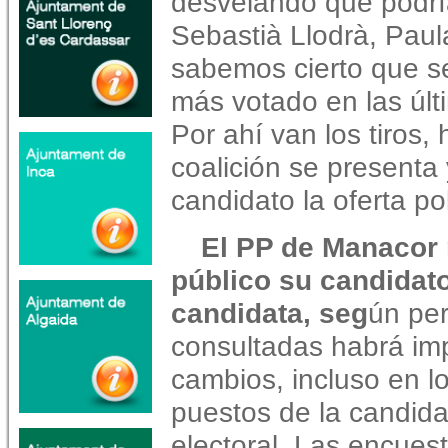
desvelando que podrí
Sebastià Llodrà, Pau
sabemos cierto que se
más votado en las últ
Por ahí van los tiros,
coalición se presenta
candidato la oferta p
El PP de Manacor
público su candidat
candidata, seg
ún pe
consultadas habrá im
cambios, incluso en l
puestos de la candida
electoral. Las encues