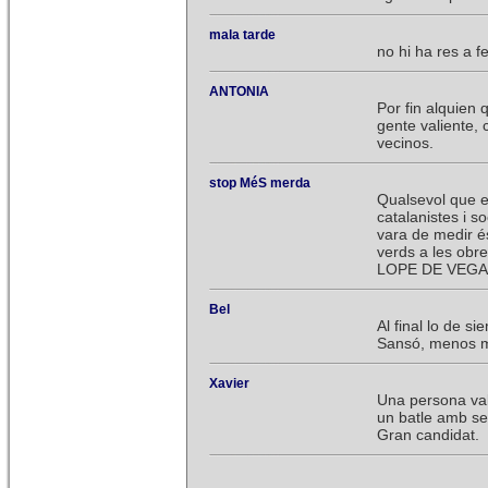
mala tarde
no hi ha res a 
ANTONIA
Por fin alquien 
gente valiente, 
vecinos.
stop MéS merda
Qualsevol que e
catalanistes i s
vara de medir és
verds a les obr
LOPE DE VEGA
Bel
Al final lo de s
Sansó, menos ma
Xavier
Una persona val
un batle amb sen
Gran candidat.