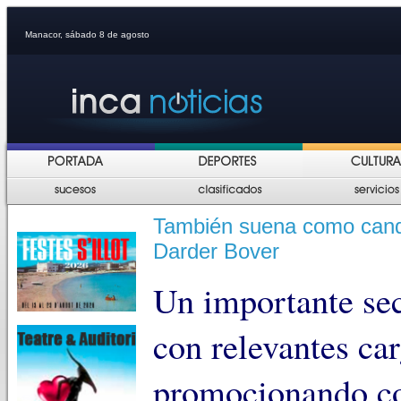
Manacor, sábado 8 de agosto
También suena como cand
Darder Bover
Un importante se
con relevantes car
promocionando co