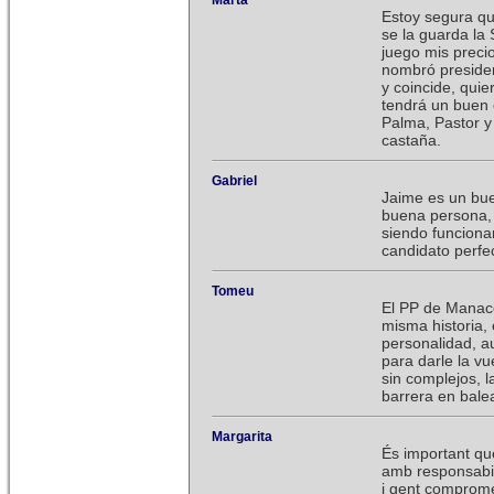
Marta
Estoy segura qu
se la guarda la
juego mis preci
nombró presiden
y coincide, quie
tendrá un buen c
Palma, Pastor y
castaña.
Gabriel
Jaime es un bue
buena persona,
siendo funciona
candidato perfe
Tomeu
El PP de Manaco
misma historia, 
personalidad, a
para darle la vu
sin complejos, l
barrera en bale
Margarita
És important qu
amb responsabilit
i gent comprom