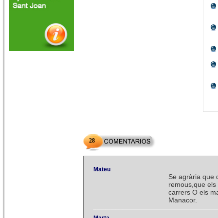
28
Mateu
Se agrària que 
remous,que els 
carrers O els m
Manacor.