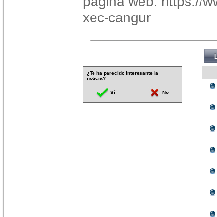
página web: https://w
xec-cangur
¿Te ha parecido interesante la
noticia?
Sí
No