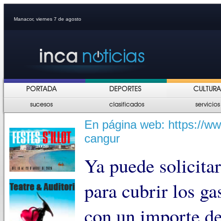
Manacor, viernes 7 de agosto
En página web: https://ww
cangur
Ya puede solicita
para cubrir los ga
con un importe de