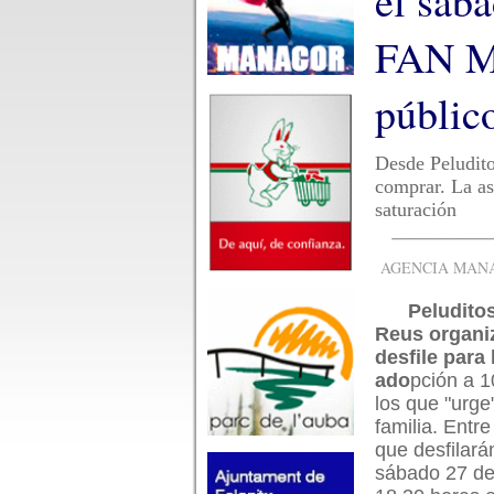
el sába
FAN Ma
públic
Desde Peludito
comprar. La as
saturación
AGENCIA MANAC
Peludito
Reus organi
desfile para 
ado
pción a 1
los que "urge
familia. Entre
que desfilar
sábado 27 de 