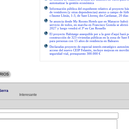
automatizar la gestión económica
Información pública del expediente relativo al proyecto bás
de vestidores (y otras dependencias) anexo a campo de fútb
c/Jaume Llinàs, 1-3, de Sant Llorenç des Cardassar, 20 días
Se anuncia desde My Rooms Hotels que en Manacor habrá el
servicio de todos, en marcha en Francisco Gomila se abrirá e
2027 y luego vendrá el 3º en Can Rossello
El proyecto Habitatge assequible per a la gent d'aquí hará po
construcción de 323 viviendas públicas en la zona de Sant 
para personas con 15 años de residencia en Baleares
Declaradas proyecto de especial interés estratégico autonóm
acceso del nuevo CEIP Felanitx, incluye mejoras en movilid
seguridad vial, presupuesto 300.000 €
Serra
Interesante