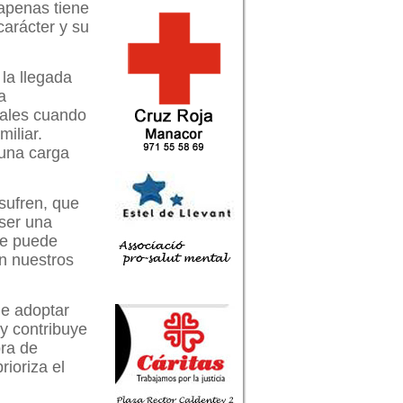
 apenas tiene
carácter y su
la llegada
a
males cuando
miliar.
 una carga
sufren, que
 ser una
se puede
n nuestros
de adoptar
 y contribuye
pra de
ioriza el