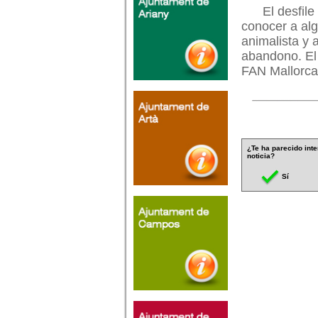
El desfil
conocer a alg
animalista y 
abandono. El 
FAN Mallorca.
¿Te ha parecido inte
noticia?
Sí