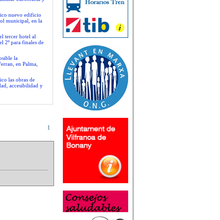
ico nuevo edificio
ol municipal, en la
 tercer hotel al
l 2º para finales de
sible la
Ferran, en Palma,
ico las obras de
ad, accesibilidad y
1