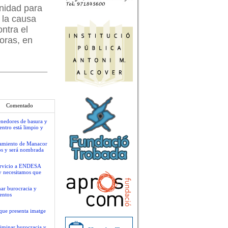
nidad para
 la causa
ntra el
oras, en
Comentado
tenedores de basura y
centro está limpio y
ntamiento de Manacor
os y será nombrada
servicio a ENDESA
y necesitamos que
nar burocracia y
entos
que presenta imatge
liminar burocracia y