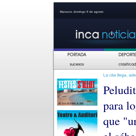
Manacor, domingo 9 de agosto
La cita llega, a
Peludi
para lo
que "ur