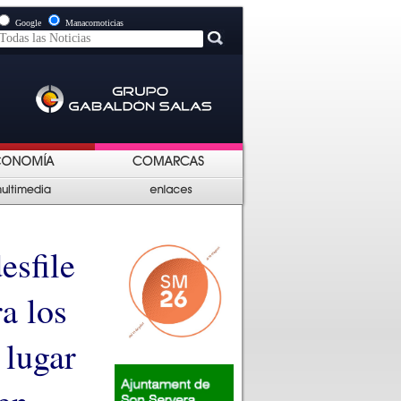
Google
Manacornoticias
esfile
a los
 lugar