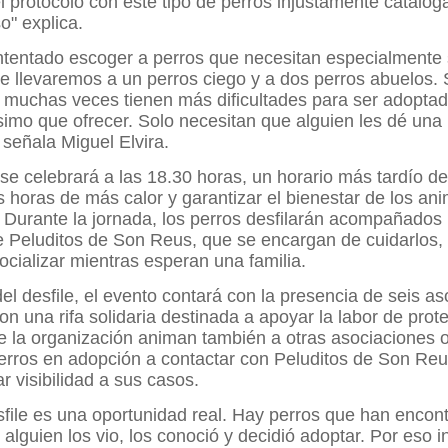
l protocolo con este tipo de perros injustamente catalo
o" explica.
tentado escoger a perros que necesitan especialmente s
le llevaremos a un perros ciego y a dos perros abuelos.
 muchas veces tienen más dificultades para ser adoptad
imo que ofrecer. Solo necesitan que alguien les dé una
 señala Miguel Elvira.
 se celebrará a las 18.30 horas, un horario más tardío de
as horas de más calor y garantizar el bienestar de los an
. Durante la jornada, los perros desfilarán acompañados
e Peluditos de Son Reus, que se encargan de cuidarlos,
ocializar mientras esperan una familia.
l desfile, el evento contará con la presencia de seis a
on una rifa solidaria destinada a apoyar la labor de prot
 la organización animan también a otras asociaciones o
erros en adopción a contactar con Peluditos de Son Reu
ar visibilidad a sus casos.
file es una oportunidad real. Hay perros que han encont
 alguien los vio, los conoció y decidió adoptar. Por eso i