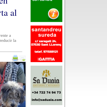
 en
ta al
rente a
reducir la