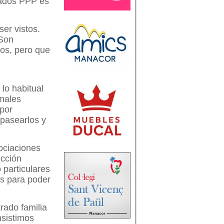
gados PPP es
er vistos.
 Son
os, pero que
 lo habitual
imales
 por
 pasearlos y
sociaciones
ección
 particulares
s para poder
rado familia
nsistimos