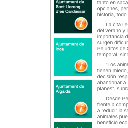
tanto en saca
opciones, per
historia, todo
La cita l
del verano y 
importancia 
surgen dificul
Peluditos de 
temporal, sin
“Los anim
tienen miedo,
decisión resp
abandonar a u
planes”, subr
Desde Pel
frente a comp
a reducir la 
animales pued
beneficio eco