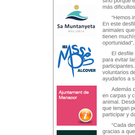
sino porque e
más dificultos
“Hemos in
En este desfi
animales que
tienen muchís
oportunidad”,
El desfile
para evitar l
participantes
voluntarios d
ayudarlos a s
Además de
en carpas y c
animal. Desde
que tengan p
participar y d
“Cada des
gracias a que