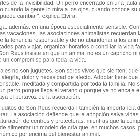
rles de la invisibilidad. Un perro encerrado en una jaula
o cuando la gente lo mira a los ojos, cuando conoce su 
 puede cambiar”, explica Elvira.
lega, además, en una época especialmente sensible. Con 
las vacaciones, las asociaciones animalistas recuerdan l
de la tenencia responsable y de no abandonar a los ani
tades para viajar, organizar horarios o conciliar la vida fa
Son Reus insiste en que un animal no es un capricho ni
o un compromiso para toda la vida.
ales no son juguetes. Son seres vivos que sienten, que 
 alegría, dolor y necesidad de afecto. Adoptar tiene que
onsable, meditada y compartida por toda la familia. No 
n perro porque llega el verano o porque ya no encaja e
aya el portavoz de la asociación.
uditos de Son Reus recuerdan también la importancia 
rar. La asociación defiende que la adopción salva vidas
saturación de centros y protectoras, mientras que la com
e alimentar un modelo de cría que, en muchos casos, pr
nómico por encima del bienestar animal.