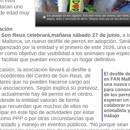
en FAN
stacan uno
 de edad muy
Los animales no son juguetes. Son seres vivos que sienten, que sufren
alegría, dolor y necesidad de afecto. Adoptar tiene que ser una decisión
ación
e Son Reus celebrará,mañana sábado 27 de junio,
a l
Mallorca, un nuevo desfile de perros en adopción. Será 
anizado por la entidad y el primero de este 2026, una c
er como objetivo dar visibilidad a los animales que espe
 facilitar que puedan encontrar un hogar definitivo.
asión, la asociación llevará al desfile a
El desfile 
procedentes del Centro de Son Reus, de
en FAN Mall
ulares que no pueden hacerse cargo así
una nueva 
s asociaciones. Según explica su portavoz,
para conoce
, actualmente hay 48 perros en el centro,
de los perr
 desde la entidad valoran de forma
esperan un 
colaborar c
nque recuerdan que muchos de ellos no
animalista y
ipar en este tipo de actividades por estar
trabajo
como PPP o por otras circunstancias que
 traslado y manejo en eventos públicos. "No porque sean 