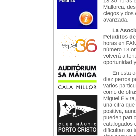
18.30 horas 
Mallorca, de
ciegos y dos
avanzada.
La Asoci
Peluditos d
horas en FAN 
número 13 org
volverá a ten
oportunidad y
En esta oc
diez perros 
varios partic
como de otra
Miguel Elvira
una cifra que
positiva, au
pueden partic
catalogados 
dificultan su