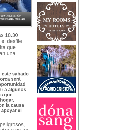
, que tienen miedo,
 responsable, meditada
as 18.30
el desfile
ita que
ran una
de este sábado
orca será
oportunidad
r a algunos
os que
hogar,
on la causa
 apoyar el
peligrosos,