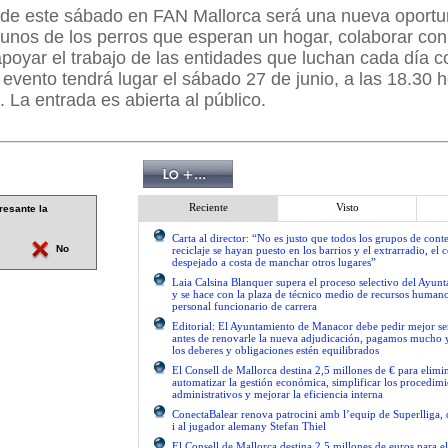
e de este sábado en FAN Mallorca será una nueva oportu
unos de los perros que esperan un hogar, colaborar con
apoyar el trabajo de las entidades que luchan cada día co
evento tendrá lugar el sábado 27 de junio, a las 18.30 h
 La entrada es abierta al público.
Reciente
Visto
resante la
Carta al director: “No es justo que todos los grupos de con
No
reciclaje se hayan puesto en los barrios y el extrarradio, el 
despejado a costa de manchar otros lugares”
Laia Calsina Blanquer supera el proceso selectivo del Ayu
y se hace con la plaza de técnico medio de recursos human
personal funcionario de carrera
Editorial: El Ayuntamiento de Manacor debe pedir mejor 
antes de renovarle la nueva adjudicación, pagamos mucho 
los deberes y obligaciones estén equilibrados
El Consell de Mallorca destina 2,5 millones de € para elimi
automatizar la gestión económica, simplificar los procedimi
administrativos y mejorar la eficiencia interna
ConectaBalear renova patrocini amb l’equip de Superlliga, 
i al jugador alemany Stefan Thiel
El Consell de Mallorca destina 2,5 millones de euros para e