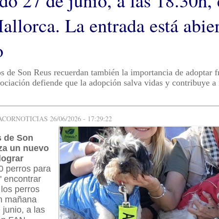
do 27 de junio, a las 18.30h,
llorca. La entrada está abier
o
s de Son Reus recuerdan también la importancia de adoptar f
ociación defiende que la adopción salva vidas y contribuye a 
ORNOTICIAS 26/06/2026 - 17:29:22
s de Son
za un nuevo
lograr
0 perros para
" encontrar
 los perros
án mañana
junio, a las