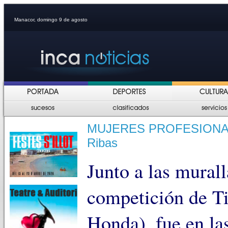
Manacor, domingo 9 de agosto
MUJERES PROFESIONALES:
Ribas
Junto a las murall
competición de Ti
Honda), fue en la