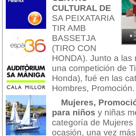
CULTURAL DE
SA PEIXATARIA
TIR AMB
T
BASSETJA
T
c
(TIRO CON
HONDA). Junto a las m
una competición de Ti
Honda), fué en las ca
Hombres, Promoción.
Mujeres, Promoci
para niños
y niñas m
categoría de Mujeres 
ocasión, una vez más,