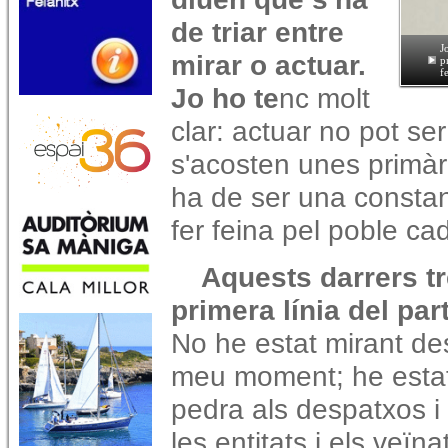
de triar entre
J
mirar o actuar.
p
f
Jo ho te
nc molt
clar: actuar no pot s
s'acosten unes primàr
ha de ser una constan
fer feina pel poble cad
Aquests darrers tre
primera línia del par
No he estat mirant des
meu moment; he estat 
pedra als despatxos i 
les entitats i els veïn