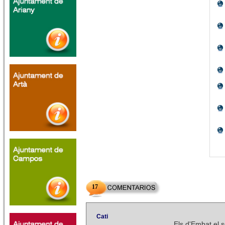
17
Cati
Els d'Embat el 