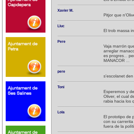
Xavier M.
Pitjor que n'Oliv
Lluc
El trob massa i
Pere
Vaja marrón que 
arreglar manaco
es progres... p
MANACOR ...
pere
s'escolanet den 
Toni
Esperemos y de
Oliver, el cual 
rabia hacia los
Lola
El prototipo de 
con su carrerita
fuera de la polít