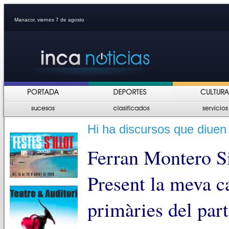
Manacor, viernes 7 de agosto
Hi ha discursos que diuen 
Ferran Montero S
Present la meva c
primàries del part