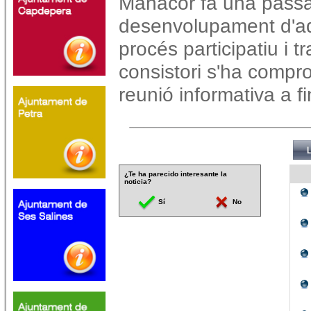
Manacor fa una passa
desenvolupament d'aqu
procés participatiu i t
consistori s'ha comp
reunió informativa a f
¿Te ha parecido interesante la
noticia?
Sí
No