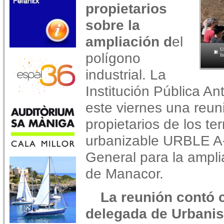
propietarios
sobre la
ampliación d
el
U
polígono
I
industrial. La
Institución Pública An
este viernes una reun
propietarios de los te
urbanizable URBLE A-0
General para la amplia
de Manacor.
La reunión contó c
delegada de Urbani