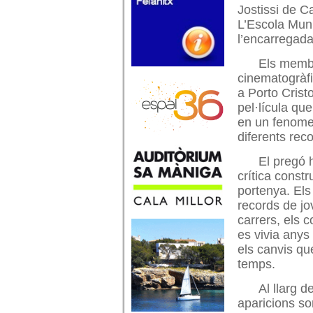
Jostissi de C
L’Escola Muni
l’encarregada
Els membr
cinematogràf
a Porto Cristo
pel·lícula que
en un fenomen 
diferents rec
El pregó 
crítica constru
portenya. Els
records de jo
carrers, els c
es vivia anys
els canvis qu
temps.
Al llarg 
aparicions so