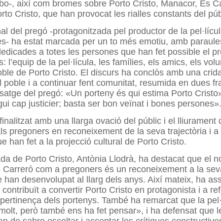
bo-, així com bromes sobre Porto Cristo, Manacor, Es C
rto Cristo, que han provocat les rialles constants del púb
nal del pregó -protagonitzada pel productor de la pel·lícu
es- ha estat marcada per un to més emotiu, amb paraule
edicades a totes les persones que han fet possible el pr
: l’equip de la pel·lícula, les famílies, els amics, els volun
oble de Porto Cristo. El discurs ha conclòs amb una crid
del poble i a continuar fent comunitat, resumida en dues 
ssatge del pregó: «Un porteny és qui estima Porto Cristo»
gui cap justicier; basta ser bon veïnat i bones persones»
finalitzat amb una llarga ovació del públic i el lliurament
als pregoners en reconeixement de la seva trajectòria i a 
e han fet a la projecció cultural de Porto Cristo.
da de Porto Cristo, Antònia Llodrà, ha destacat que el
e Carreró com a pregoners és un reconeixement a la seva 
e han desenvolupat al llarg dels anys. Així mateix, ha a
 contribuït a convertir Porto Cristo en protagonista i a ref
pertinença dels portenys. També ha remarcat que la pel·
i molt, però també ens ha fet pensar», i ha defensat que l