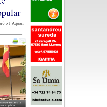
te
opular
ró o l’Aquari
 un sopar familiar a la
 tots els públics.