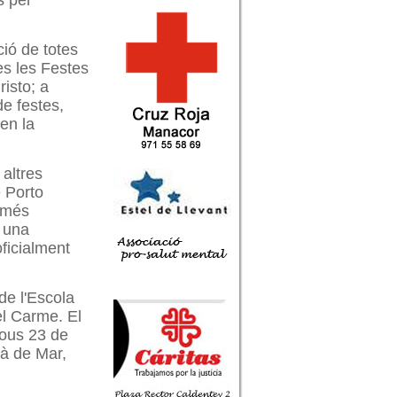
s per
ció de totes
les les Festes
isto; a
de festes,
en la
 altres
e Porto
s més
i una
ficialment
de l'Escola
el Carme. El
jous 23 de
tjà de Mar,