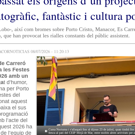
assat els orígens d’un projec
ogràfic, fantàstic i cultura p
obo-, així com bromes sobre Porto Cristo, Manacor, Es Carre
, que han provocat les rialles constants del públic assistent.
ORNOTICIAS 08/07/2026 - 11:20:13
de Carreró
a les Festes
026 amb un
ga
t d’humor,
ma per Porto
estes del
nat aquest
aixa el sus
a programació
 l’acte del
quest 2026 ha
Cursa Nocturna i s'allargarà fins al dijous 23 de juliol, quan tindrà lloc
 de l’equip de
fresca al pati del CEIP Mitjà de Mar, entre moltes altres activitats per a