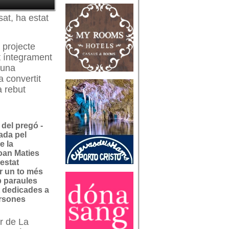
at, ha estat
 projecte
t íntegrament
’una
a convertit
a rebut
l del pregó -
ada pel
e la
Joan Maties
 estat
r un to més
 paraules
 dedicades a
ersones
er de La