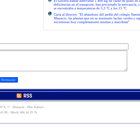
El Govern balear interviene 1.400 kg de carne de pollo en 
deficiencias en el transporte, han precintado la mercancía, 
se encontraba a temperaturas de 5,3 °C y los 15 °C
Carta al director. “El abandono del jardín del colegio Simón
Manacor, las plantas que en su momento lucían verdes y es
encuentran hoy completamente mustias y marchitas”
º 8, 1º - Manacor - Illes Balears
 45 89 - Móvil: 606 44 29 76