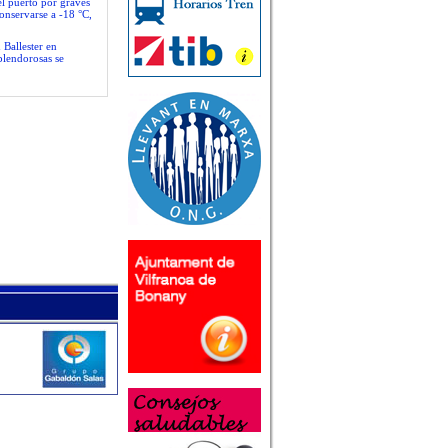
el puerto por graves
conservarse a -18 °C,
 Ballester en
plendorosas se