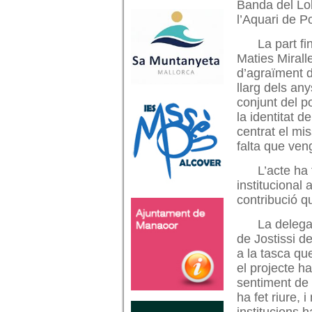
Banda del Lo
l’Aquari de Po
La part fi
Maties Mirall
d’agraïment d
llarg dels anys
conjunt del p
la identitat 
centrat el mi
falta que ven
L’acte ha 
institucional 
contribució qu
La delega
de Jostissi d
a la tasca qu
el projecte ha
sentiment de 
ha fet riure, 