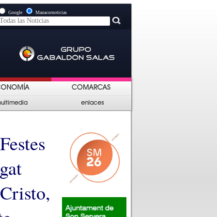
Google
Manacornoticias
 Festes
gat
Cristo,