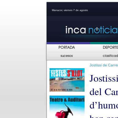
Manacor, viernes 7 de agosto
Jostissi de Carr
Jostiss
del Ca
d’humo