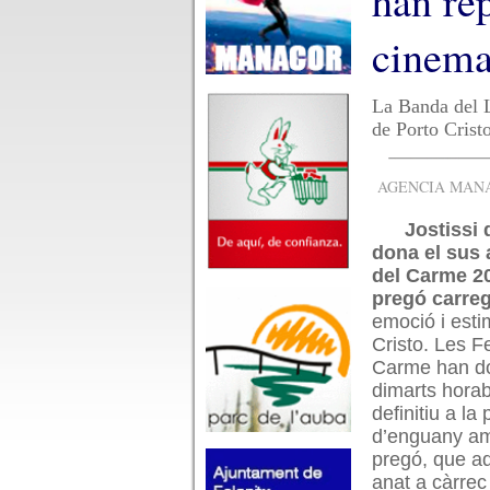
han rep
cinemat
La Banda del L
de Porto Cristo
AGENCIA MANAC
Jostissi 
dona el sus 
del Carme 2
pregó carre
emoció i esti
Cristo. Les F
Carme han do
dimarts horab
definitiu a l
d’enguany amb
pregó, que a
anat a càrrec