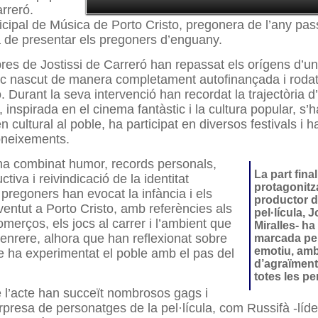
arreró.
cipal de Música de Porto Cristo, pregonera de l’any pass
 de presentar els pregoners d’enguany.
es de Jostissi de Carreró han repassat els orígens d’un
ic nascut de manera completament autofinançada i roda
. Durant la seva intervenció han recordat la trajectòria d
, inspirada en el cinema fantàstic i la cultura popular, s’h
cultural al poble, ha participat en diversos festivals i h
oneixements.
ha combinat humor, records personals,
La part fina
ctiva i reivindicació de la identitat
protagonitz
 pregoners han evocat la infància i els
productor d
ventut a Porto Cristo, amb referències als
pel·lícula, 
omerços, els jocs al carrer i l’ambient que
Miralles- ha
 enrere, alhora que han reflexionat sobre
marcada pe
emotiu, amb
e ha experimentat el poble amb el pas del
d’agraïment
totes les p
de l’acte han succeït nombrosos gags i
rpresa de personatges de la pel·lícula, com Russifà -líd