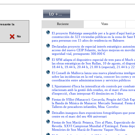
Reciente
Visto
resante la
El proyecto Habitatge assequible per a la gent d'aquí hará po
No
construcción de 323 viviendas públicas en la zona de Sant 
para personas con 15 años de residencia en Baleares
Declaradas proyecto de especial interés estratégico autonóm
acceso del nuevo CEIP Felanitx, incluye mejoras en movilid
seguridad vial, presupuesto 300.000 €
El SFM adapta el dispositivo especial de tren para el Much
las obras estratégicas de Son Rullan, 10 de agosto, el disposi
18.44 h, 19.44 h, 20.44 h, 21.00 h (especial), 21.44 h y 22
El Consell de Mallorca lanza una nueva plataforma intelige
sobre las incidencias en la red viaria, conocer los cortes y re
coordinación entre administraciones y servicios públicos
L'Ajuntament d'Inca ha intensificat els controls per combatre
relacionats amb la gestió dels residus, en el marc d'una no
d'inspecció, s'han interposat 45 denúncies en 3 dies
Fiestas de S'Illot (Manacor): Cercavila, Pregón del Club Esp
la Banda de Música de Manacor. Mercado Semanal. Fiesta 
Talleres de pescadores infantiles, Misa. Correfoc
Deixalles inaugura dues exposicions fotogràfiques que pose
centre en el marc del seu 40è aniversari
Fiestas de Son Macià: Petanca, Tiro al Plato, Espectáculo d
Revetla. XXVI Campionat Mundial d’Estràngol. Fiesta depo
Memòries de Son Macià de Francesc Vaquer Nicolau