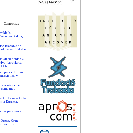
Comentado
sible la
Ferran, en Palma,
ico las obras de
ad, accesibilidad y
 de Sineu debido a
tivo ferroviario,
.44 h
nte para informar
stricciones, y
 els actes incívics
va campanya
ortiu. Concierto de
de la Espuma.
n les persones al
e Danza, Gran
rtiva, Libro