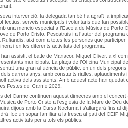
an de sabre escoltar i acceptar les crítiques constructive
orant.
 seva intervenció, la delegada també ha agraït la implica
col·lectius, serveis municipals i voluntaris que fan possib
b una menció especial a l’Escola de Música de Porto Cr
Jove de Porto Cristo, Pescatruis i a l’autor del programa 
 Rufiandis, així com a totes les persones que participen 
nera i en les diferents activitats del programa.
i han assistit el batle de Manacor, Miquel Oliver, així com
presentants municipals. La plaça de l’Oficina Municipal d
esentat una gran afluència de públic, en un dels pregon
s dels darrers anys, amb constants rialles, aplaudiments 
molt activa dels assistents. Amb aquest acte han quedat o
les Festes del Carme 2026.
s del Carme continuen aquest dimecres amb el concert 
Música de Porto Cristo a l'església de la Mare de Déu d
irà dijous amb la Cursa Nocturna i s'allargarà fins al di
indrà lloc un sopar familiar a la fresca al pati del CEIP Mi
ltres activitats per a tots els públics.