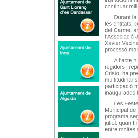
institucions h
continuar mill
Durant la
les entitats, 
del Carme, am
l’Associació 
Xavier Vecina
processó mari
A l’acte h
regidors i re
Cristo, ha pr
multitudinari
participació 
inaugurades 
Les Feste
Municipal de 
programa segu
juliol, quan t
entre moltes a