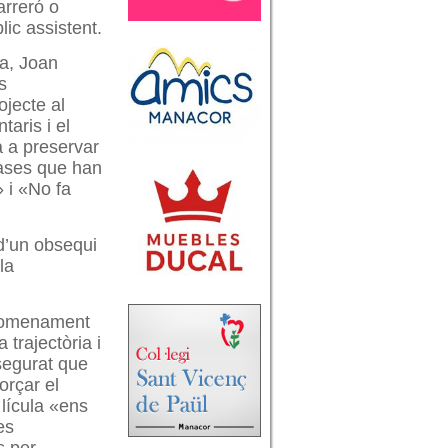
arreró o
lic assistent.
la, Joan
s
ojecte al
taris i el
a a preservar
frases que han
 i «No fa
.
 d’un obsequi
la
 nomenament
trajectòria i
ssegurat que
orçar el
lícula «ens
es